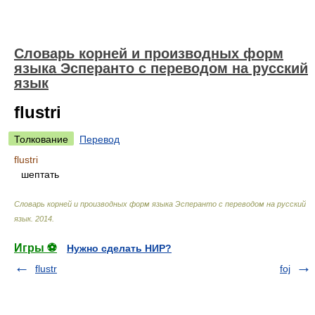
Словарь корней и производных форм
языка Эсперанто с переводом на русский
язык
flustri
Толкование
Перевод
flustri
шептать
Словарь корней и производных форм языка Эсперанто с переводом на русский
язык
.
2014
.
Игры ⚽
Нужно сделать НИР?
flustr
foj